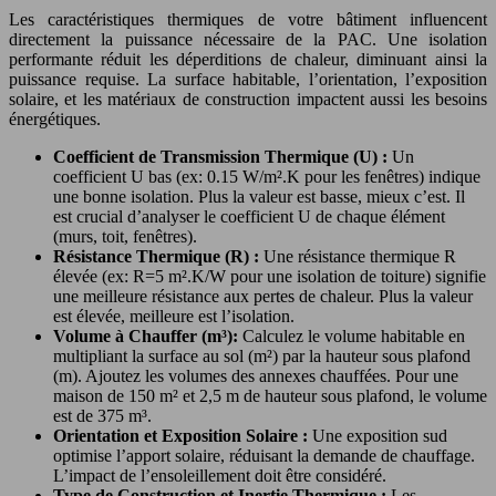
Les caractéristiques thermiques de votre bâtiment influencent
directement la puissance nécessaire de la PAC. Une isolation
performante réduit les déperditions de chaleur, diminuant ainsi la
puissance requise. La surface habitable, l’orientation, l’exposition
solaire, et les matériaux de construction impactent aussi les besoins
énergétiques.
Coefficient de Transmission Thermique (U) :
Un
coefficient U bas (ex: 0.15 W/m².K pour les fenêtres) indique
une bonne isolation. Plus la valeur est basse, mieux c’est. Il
est crucial d’analyser le coefficient U de chaque élément
(murs, toit, fenêtres).
Résistance Thermique (R) :
Une résistance thermique R
élevée (ex: R=5 m².K/W pour une isolation de toiture) signifie
une meilleure résistance aux pertes de chaleur. Plus la valeur
est élevée, meilleure est l’isolation.
Volume à Chauffer (m³):
Calculez le volume habitable en
multipliant la surface au sol (m²) par la hauteur sous plafond
(m). Ajoutez les volumes des annexes chauffées. Pour une
maison de 150 m² et 2,5 m de hauteur sous plafond, le volume
est de 375 m³.
Orientation et Exposition Solaire :
Une exposition sud
optimise l’apport solaire, réduisant la demande de chauffage.
L’impact de l’ensoleillement doit être considéré.
Type de Construction et Inertie Thermique :
Les