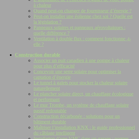
à chaleur
Quand peut-on changer de fournisseur d’énergie ?
Peut-on installer une éolienne chez soi ? Quelle est
la législation ?
Panneaux solaires et panneaux aérovoltaïques :
quelle différence ?
Ventilation à double flux : comment fonctionne -t-
elle ?
Construction durable
Associer un puit canadien à une pompe à chaleur
pour plus d’efficacité
Concevoir une serre solaire pour optimiser la
captation d’énergie
Le tunnel à galets pour stocker la chaleur solaire
naturellement
Le plancher solaire direct, un chauffage écologique
et performant
Le mur Trombe, un système de chauffage solaire
passif redoutable
Construction décarbonée : solutions pour un
bâtiment durable
Maîtriser l’installation KNX : le guide professionnel
du câblage intelligent
Installation d’une VMC dans un garage : normes,