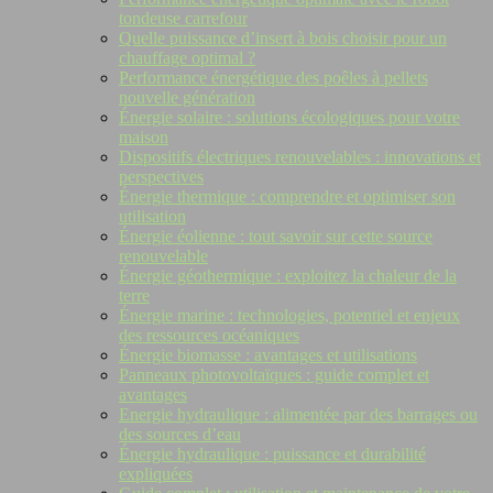
tondeuse carrefour
Quelle puissance d’insert à bois choisir pour un
chauffage optimal ?
Performance énergétique des poêles à pellets
nouvelle génération
Énergie solaire : solutions écologiques pour votre
maison
Dispositifs électriques renouvelables : innovations et
perspectives
Énergie thermique : comprendre et optimiser son
utilisation
Énergie éolienne : tout savoir sur cette source
renouvelable
Énergie géothermique : exploitez la chaleur de la
terre
Énergie marine : technologies, potentiel et enjeux
des ressources océaniques
Énergie biomasse : avantages et utilisations
Panneaux photovoltaïques : guide complet et
avantages
Energie hydraulique : alimentée par des barrages ou
des sources d’eau
Énergie hydraulique : puissance et durabilité
expliquées