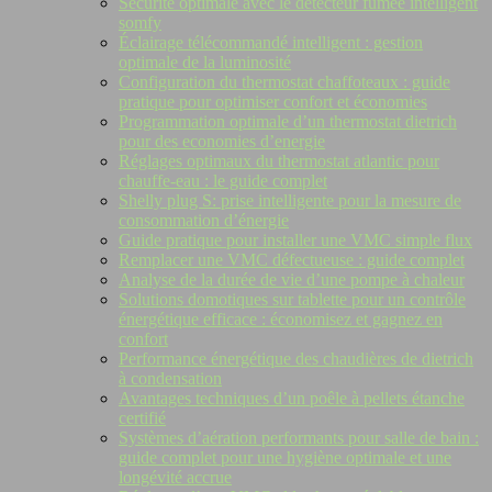
Sécurité optimale avec le détecteur fumée intelligent
somfy
Éclairage télécommandé intelligent : gestion
optimale de la luminosité
Configuration du thermostat chaffoteaux : guide
pratique pour optimiser confort et économies
Programmation optimale d’un thermostat dietrich
pour des economies d’energie
Réglages optimaux du thermostat atlantic pour
chauffe-eau : le guide complet
Shelly plug S: prise intelligente pour la mesure de
consommation d’énergie
Guide pratique pour installer une VMC simple flux
Remplacer une VMC défectueuse : guide complet
Analyse de la durée de vie d’une pompe à chaleur
Solutions domotiques sur tablette pour un contrôle
énergétique efficace : économisez et gagnez en
confort
Performance énergétique des chaudières de dietrich
à condensation
Avantages techniques d’un poêle à pellets étanche
certifié
Systèmes d’aération performants pour salle de bain :
guide complet pour une hygiène optimale et une
longévité accrue