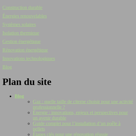
Construction durable
Énergies renouvelables
Systèmes solaires
Isolation thermique
Gestion énergétique
Rénovation énergétique
Innovations technologiques
Blog
Plan du site
Blog
Gaz : quelle taille de citerne choisir pour une activité
professionnelle ?
Énergie : innovations, enjeux et perspectives pour
un avenir durable
Guide complet pour l’installation d’un poêle à
pellets
Étapes clés pour une rénovation réussie