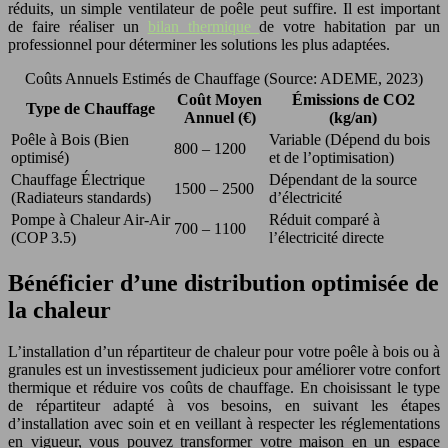
réduits, un simple ventilateur de poêle peut suffire. Il est important
de faire réaliser un
bilan thermique
de votre habitation par un
professionnel pour déterminer les solutions les plus adaptées.
Coûts Annuels Estimés de Chauffage (Source: ADEME, 2023)
Coût Moyen
Émissions de CO2
Type de Chauffage
Annuel (€)
(kg/an)
Poêle à Bois (Bien
Variable (Dépend du bois
800 – 1200
optimisé)
et de l’optimisation)
Chauffage Électrique
Dépendant de la source
1500 – 2500
(Radiateurs standards)
d’électricité
Pompe à Chaleur Air-Air
Réduit comparé à
700 – 1100
(COP 3.5)
l’électricité directe
Bénéficier d’une distribution optimisée de
la chaleur
L’installation d’un répartiteur de chaleur pour votre poêle à bois ou à
granules est un investissement judicieux pour améliorer votre confort
thermique et réduire vos coûts de chauffage. En choisissant le type
de répartiteur adapté à vos besoins, en suivant les étapes
d’installation avec soin et en veillant à respecter les réglementations
en vigueur, vous pouvez transformer votre maison en un espace