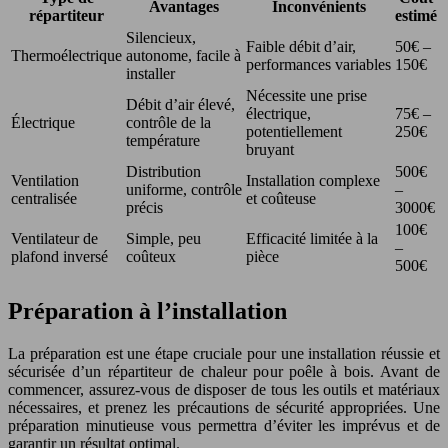
Avantages
Inconvénients
répartiteur
estimé
Silencieux,
Faible débit d’air,
50€ –
Thermoélectrique
autonome, facile à
performances variables
150€
installer
Nécessite une prise
Débit d’air élevé,
électrique,
75€ –
Électrique
contrôle de la
potentiellement
250€
température
bruyant
Distribution
500€
Ventilation
Installation complexe
uniforme, contrôle
–
centralisée
et coûteuse
précis
3000€
100€
Ventilateur de
Simple, peu
Efficacité limitée à la
–
plafond inversé
coûteux
pièce
500€
Préparation à l’installation
La préparation est une étape cruciale pour une installation réussie et
sécurisée d’un répartiteur de chaleur pour poêle à bois. Avant de
commencer, assurez-vous de disposer de tous les outils et matériaux
nécessaires, et prenez les précautions de sécurité appropriées. Une
préparation minutieuse vous permettra d’éviter les imprévus et de
garantir un résultat optimal.