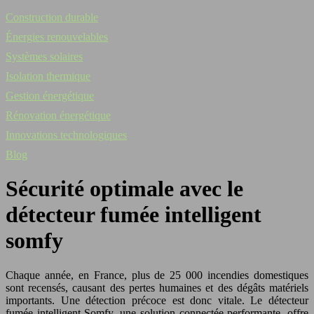
Construction durable
Énergies renouvelables
Systèmes solaires
Isolation thermique
Gestion énergétique
Rénovation énergétique
Innovations technologiques
Blog
Sécurité optimale avec le
détecteur fumée intelligent
somfy
Chaque année, en France, plus de 25 000 incendies domestiques
sont recensés, causant des pertes humaines et des dégâts matériels
importants. Une détection précoce est donc vitale. Le détecteur
fumée intelligent Somfy, une solution connectée performante, offre