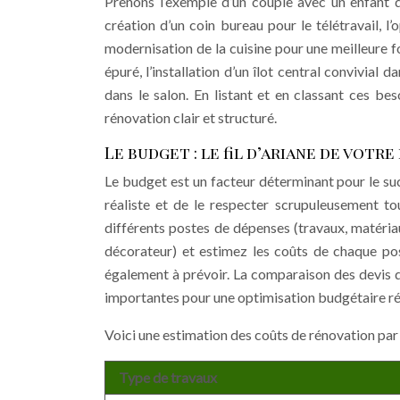
Prenons l’exemple d’un couple avec un enfant q
création d’un coin bureau pour le télétravail, l
modernisation de la cuisine pour une meilleure f
épuré, l’installation d’un îlot central convivial 
dans le salon. En listant et en classant ces be
rénovation clair et structuré.
Le budget : le fil d’ariane de votre
Le budget est un facteur déterminant pour le suc
réaliste et de le respecter scrupuleusement t
différents postes de dépenses (travaux, matéria
décorateur) et estimez les coûts de chaque po
également à prévoir. La comparaison des devis de
importantes pour une optimisation budgétaire ré
Voici une estimation des coûts de rénovation par 
Type de travaux