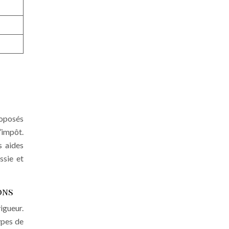
roposés
’impôt.
s aides
ssie et
ons
igueur.
ypes de