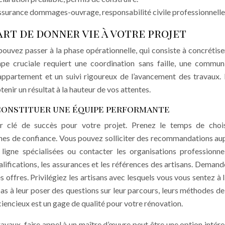
Assurance dommages-ouvrage, responsabilité civile professionnelle
art de donner vie à votre projet
ouvez passer à la phase opérationnelle, qui consiste à concrétise
pe cruciale requiert une coordination sans faille, une commun
n appartement et un suivi rigoureux de l’avancement des travaux.
enir un résultat à la hauteur de vos attentes.
 constituer une équipe performante
ur clé de succès pour votre projet. Prenez le temps de choi
nes de confiance. Vous pouvez solliciter des recommandations au
ligne spécialisées ou contacter les organisations professionne
ualifications, les assurances et les références des artisans. Demand
offres. Privilégiez les artisans avec lesquels vous vous sentez à l’
as à leur poser des questions sur leur parcours, leurs méthodes de 
ciencieux est un gage de qualité pour votre rénovation.
ravaux, faire appel à un maître d’œuvre peut être une option intére