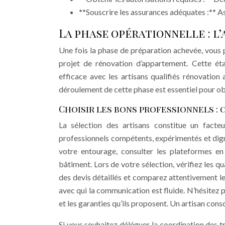
**Souscrire les assurances adéquates :** 
La phase opérationnelle : l’
Une fois la phase de préparation achevée, vous p
projet de rénovation d’appartement. Cette éta
efficace avec les artisans qualifiés rénovatio
déroulement de cette phase est essentiel pour obt
Choisir les bons professionnels :
La sélection des artisans constitue un facte
professionnels compétents, expérimentés et dig
votre entourage, consulter les plateformes en 
bâtiment. Lors de votre sélection, vérifiez les q
des devis détaillés et comparez attentivement les 
avec qui la communication est fluide. N’hésitez p
et les garanties qu’ils proposent. Un artisan cons
Si vous souhaitez déléguer la coordination des t