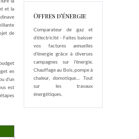
lure la
t et la
Offres d'énergie
ndinave
illante
Comparateur de gaz et
ojet de
d’électricité - Faites baisser
vos factures annuelles
d'énergie grâce à diverses
campagnes sur l'énergie.
 budget
Chauffage au Bois, pompe à
dget en
chaleur, domotique… Tout
ou d’un
sur les travaux
vus est
énergétiques.
 étapes