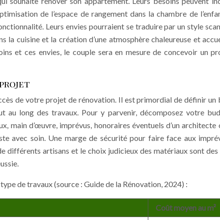
ui souhaite rénover son appartement. Leurs besoins peuvent inc
’optimisation de l’espace de rangement dans la chambre de l’enfan
onctionnalité. Leurs envies pourraient se traduire par un style sca
dans la cuisine et la création d’une atmosphère chaleureuse et accue
soins et ces envies, le couple sera en mesure de concevoir un pr
 projet
cès de votre projet de rénovation. Il est primordial de définir un
out au long des travaux. Pour y parvenir, décomposez votre bu
ux, main d’œuvre, imprévus, honoraires éventuels d’un architecte 
ste avec soin. Une marge de sécurité pour faire face aux impré
 différents artisans et le choix judicieux des matériaux sont des
ussie.
type de travaux (source : Guide de la Rénovation, 2024) :
Coût moyen au m²