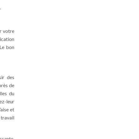
.
r votre
ication
 Le bon
sir des
près de
lles du
ez-leur
aise et
travail
ssante.