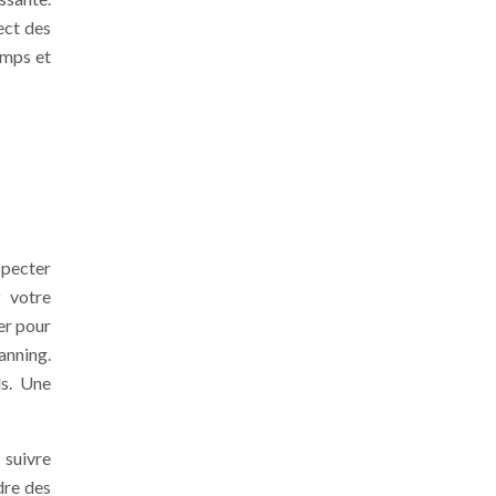
ect des
emps et
specter
z votre
er pour
anning.
ls. Une
 suivre
dre des