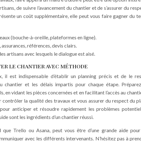
rtisans, de suivre l’avancement du chantier et de s’assurer du resp
présente un coût supplémentaire, elle peut vous faire gagner du t
éseaux (bouche-à-oreille, plateformes en ligne).
, assurances, références, devis clairs.
es artisans avec lesquels le dialogue est aisé.
ter le chantier avec méthode
 il est indispensable d’établir un planning précis et de le re
du chantier et les délais impartis pour chaque étape. Prépare
, en vidant les pièces concernées et en facilitant l’accès au chanti
ur contrôler la qualité des travaux et vous assurer du respect du pl
our anticiper et résoudre rapidement les problèmes potentie
de sont les ingrédients d’un chantier réussi.
 tel que Trello ou Asana, peut vous être d’une grande aide pour
ommuniquer avec les différents intervenants. N’hésitez pas à pren