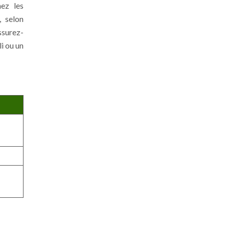
nez les
, selon
ssurez-
i ou un